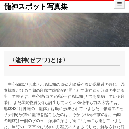
龍神スポット写真集
〈龍神(ゼフワ)とは〉
中心物体が形成される以前の原始太陽系や原始惑星系の時代、渦
巻構造だけの早期の段階で龍管が配置されて龍神達が龍管の中に誕
生して来ます。中心核(コア)が誕生する以前(ガスを集約している段
階)、まだ星間物質(水)も誕生していない85億年も前の太古の昔、
地球432龍神達の「龍体」は既に形成されていました。創造主のセ
ザナ神が実際に龍神を起こしたのは、今から65億年前の話、当時
の地球は一個の水の玉、海洋の深さは実に2万mにも達していまし
た。当時のコア直径は現在の月程度の大きさでした。解放された龍