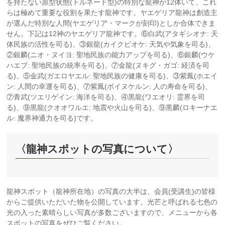
を持たない原型状態(トルネード型)の特別な龍神が12体いて、これ
らは極めて重要な役割を果たす龍神です。ヤエゲリア龍神は創造主
が選んだ特別な人間(ヤエゲリア・マークが刻印)としか合体できま
せん。下記は12神のヤエゲリア龍神です。⑥白武(アタギシオナ: 天
体民族の活性を司る)、③銀龍(カイクビオケ: 天気や気象を司る)、
②銀麟(ニオ・ヌイヨ: 聖地民族の能力アップを司る)、⑥銀麟(ウケ
ハエブ: 聖地民族の統率を司る)、⑦金龍(ヌキグ・ガゴ: 経済を司
る)、⑤金武(ガエロヤエル: 聖地民族の健康を司る)、③紫鳳(ホエイ
ン: 人間の幸運を司る)、⑦紫鳳(ボイヌケルン: 人の寿命を司る)、
⑦青武(ツエリゲイン: 海洋を司る)、④黒龍(ワエオリ: 霊界を司
る)、⑨黒龍(クオオワルエ: 地震や火山を司る)、⑨黒麟(ロキーナエ
ル: 魔界神通力を司る)です。
〈龍神スポットの写真について〉
龍神スポット（龍神所在地）の写真の大半は、会員(受講生)の皆様
からご提供いただいた物を公開しています。光芒と呼ばれる七色の
光の入った素晴らしい写真が多数ございますので、メニューから各
スポットの写真をぜひご覧ください。