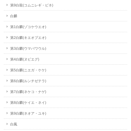
第9白龍(コムニレギ・ピネ)
白麟
第1白麟(ゾコケウエオ)
第2白麟(キエオブエオ)
第3白麟(ウマバワウル)
第4白麟(ヌビエグ)
第5白麟(ニエガ・ケケ)
第6白麟(ルンチゼテラ)
第7白麟(ネケコ・ナゲ)
第8白麟(ケイエ・ネイ)
第9白麟(ネオア・ユキ)
白鳳