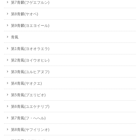
第7青麟(フゲエフルン)
第8青麟(ヤオベ)
第9青麟(ヨエヨイール)
青鳳
第1青鳳(ヨオオラエラ)
第2青鳳(ヨイウオヒレ)
第3青鳳(ユルヒアヌフ)
第4青鳳(ヤオクエ)
第5青鳳(プエリピオ)
第6青鳳(ユエケナリブ)
第7青鳳(フ・へへル)
第8青鳳(ヤフイリンオ)