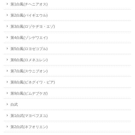
第1白鳳(チヘニアオス)
第2白鳳(バイギエウル)
第3白鳳(ロゾケヂヨ・エゾ)
第4白鳳(ゾシゲワエイ)
第5白鳳(ロヨゼコプル)
第6白鳳(ロメネユレン)
第7白鳳(スウニブオン)
第8白鳳(ビネグイワ・ビア)
第9白鳳(ピムデブケガ)
白武
第1白武(マヨベフヌユ)
第2白武(ネフオリエン)