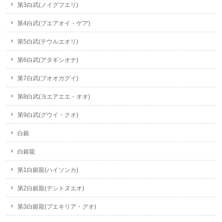
第3白武(ノイグフエリ)
第4白武(ブエアオイ・ゲア)
第5白武(テウルエオリ)
第6白武(アタギシオナ)
第7白武(ブオオガグイ)
第8白武(ヨエアエエ・オオ)
第9白武(グウイ・クオ)
白銀
白銀龍
第1白銀龍(ハイソンカ)
第2白銀龍(デシトヌエオ)
第3白銀龍(プエキリア・グオ)