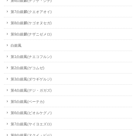
第6白銀麟(テソケ・ジデ)
第7白銀麟(クエオアオイ)
第8白銀麟(ケゴオヌセガ)
第9白銀麟(ナザニゼメロ)
白銀鳳
第1白銀鳳(ナエコフルン)
第2白銀鳳(ゲコムゼ)
第3白銀鳳(ダウギゲルジ)
第4白銀鳳(デジ・ガガズ)
第5白銀鳳(ベーテカ)
第6白銀鳳(ビオルケグノ)
第7白銀鳳(ヤイヨエズロ)
第8白銀鳳(ヌクイ・ビベ)