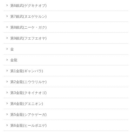
第6銀武(ゲグキナオブ)
第7銀武(ヌエゲケルン)
第8銀武(ニーケ・ガク)
第9銀武(フエフエオヤ)
金
金龍
第1金龍(ギャンバラ)
第2金龍(ニウウリルケ)
第3金龍(クキイナオゴ)
第4金龍(グエニオン)
第5金龍(シアケゲーガ)
第6金龍(ヒールボエゲ)