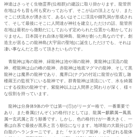
神達はさっそく生物霊界(位相群)の建設に取り掛かります。龍管所
在地は今も昔も何も変わっておらず、そこが山の頂上となり、また
そこに伏流水が湧き出て、あるいはそこに渓流や鍾乳洞が形成され
て、そして最後にそこに人間達が神社を建立しただけの話、龍管所
在地は最初から微動だにしておらず定められた位置から動かしてお
りません。日本国それ自体が龍神島、龍神が創った島なのです。創
造主が居るこの龍神島(大宇宙の聖地)に誕生しただけでも、それは
凄い事なんだと思って頂きたいものです。
青龍神は海の龍神、緑龍神は池や湖の龍神、黄龍神は渓流の龍
神、橙龍神は山の峰の龍神、赤龍神は地底マグマの龍神、そして黒
龍神とは魔界の龍神であり、魔界口(ナグ)の付近に龍管が位置し迦
楼羅王の監視下にいる龍神です。群青龍神は清流にいて、水を綺麗
にする役割の龍神です。紫龍神以上は人間界と関わりが深く、様々
な役割を持っています。
龍神は分身体9体の中では第一(①)がリーダー格で、一番重要で
あり、また眷属(けんぞく)の格付けとしては、龍属ー麒麟属ー鳳凰
属ー玄武属と言う順番です。しかし、色の格付けが一番大きく、一
番は白系で最後が黒系と言う順位になります。地球龍の大親分は①
白龍のヘランターニです。また「ヤエゲリア龍神」と呼ばれる龍体